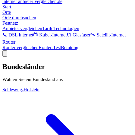
internet-anbieter-vergleichen.de
Start
Orte
Orte durchsuchen
Festnetz
Anbieter vergleichen
Tarife
Technologien
📞 DSL Internet
📺 Kabel-Internet
🔌 Glasfaser
🛰️ Satellit-Internet
Router
Router vergleichen
Router-Test
Beratung
Bundesländer
Wählen Sie ein Bundesland aus
Schleswig-Holstein