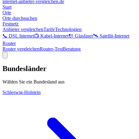
internet-anbieter-vergleichen.de
Start
Orte
Orte durchsuchen
Festnetz
Anbieter vergleichen
Tarife
Technologien
📞 DSL Internet
📺 Kabel-Internet
🔌 Glasfaser
🛰️ Satellit-Internet
Router
Router vergleichen
Router-Test
Beratung
Bundesländer
Wählen Sie ein Bundesland aus
Schleswig-Holstein