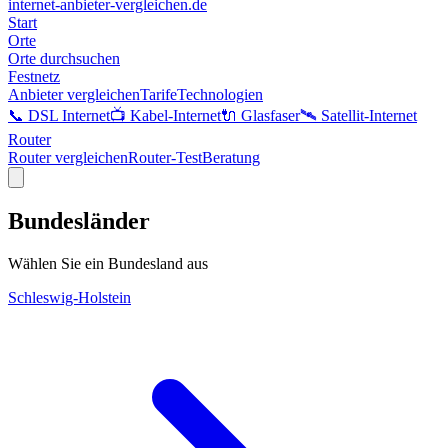
internet-anbieter-vergleichen.de
Start
Orte
Orte durchsuchen
Festnetz
Anbieter vergleichen
Tarife
Technologien
📞 DSL Internet
📺 Kabel-Internet
🔌 Glasfaser
🛰️ Satellit-Internet
Router
Router vergleichen
Router-Test
Beratung
Bundesländer
Wählen Sie ein Bundesland aus
Schleswig-Holstein